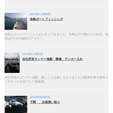
2016年11月08日
糸島ボートフィッシング
糸島にボートフィッシングに行ってきました。仕事なので朝だけの釣行。結
果は3キロの超巨大アコウ！...
2016年11月01日
自社所有ヤンマー漁船 整備 アンカー入れ
自社所有のヤンマー漁船 長いこと上架しておりましたが船底作業や基本メ
ンテナンスも完了して係留場...
2016年08月08日
下関 出張買い取り