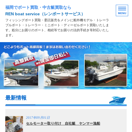
福岡でボート買取・中古艇買取なら
REN boat service
（レンボートサービス）
フィッシングボート買取・委託販売をメインに船外機モデル・トレーラ
ブルボート・トレーラー・ミニボート・ディーゼルボート買取いたしま
す。処分にお困りのボート、相続等でお困りの法的手続き等対応いたし
ます。
買取案内
買取の流れ
よくある質問
お問い合わせ
最新情報
2017年09月01日
セルモーター取り付け 自社艇 ヤンマー漁船