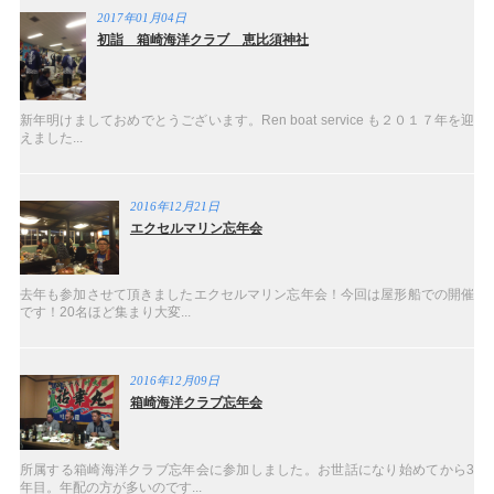
2017年01月04日
初詣 箱崎海洋クラブ 恵比須神社
新年明けましておめでとうございます。Ren boat service も２０１７年を迎
えました...
2016年12月21日
エクセルマリン忘年会
去年も参加させて頂きましたエクセルマリン忘年会！今回は屋形船での開催
です！20名ほど集まり大変...
2016年12月09日
箱崎海洋クラブ忘年会
所属する箱崎海洋クラブ忘年会に参加しました。お世話になり始めてから3
年目。年配の方が多いのです...