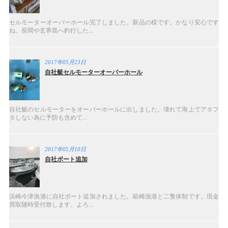
セルモーターオーバーホール完了しました。新品の様です。かなり安心です
ね。長間や玄界島へ釣行した...
2017年05月23日
自社艇セルモーターオーバーホール
自社艇のセルモーターをオーバーホールに出しました。壊れて海上でアタフ
タしない為に予防も含めて...
2017年05月10日
自社ボート追加
浜崎今津漁港に自社ボート追加されました。箱崎漁港と二隻体制です。現金
買取随時受付致します。よろ...