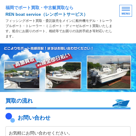
福岡でボート買取・中古艇買取なら
REN boat service
（レンボートサービス）
フィッシングボート買取・委託販売をメインに船外機モデル・トレーラ
ブルボート・トレーラー・ミニボート・ディーゼルボート買取いたしま
す。処分にお困りのボート、相続等でお困りの法的手続き等対応いたし
ます。
買取案内
買取の流れ
よくある質問
お問い合わせ
買取の流れ
お問い合わせ
お気軽にお問い合わせください。