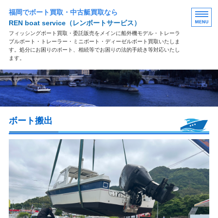
福岡でボート買取・中古艇買取なら
REN boat service
（レンボートサービス）
フィッシングボート買取・委託販売をメインに船外機モデル・トレーラ
ブルボート・トレーラー・ミニボート・ディーゼルボート買取いたしま
す。処分にお困りのボート、相続等でお困りの法的手続き等対応いたし
ます。
買取案内
買取の流れ
ボート搬出
よくある質問
お問い合わせ