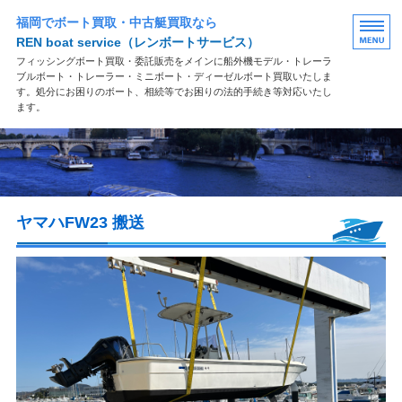
福岡でボート買取・中古艇買取なら
REN boat service
（レンボートサービス）
フィッシングボート買取・委託販売をメインに船外機モデル・トレーラ
ブルボート・トレーラー・ミニボート・ディーゼルボート買取いたしま
す。処分にお困りのボート、相続等でお困りの法的手続き等対応いたし
ます。
買取案内
買取の流れ
ヤマハFW23 搬送
よくある質問
お問い合わせ