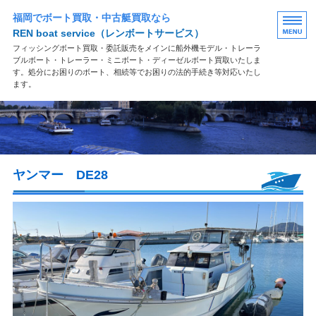
福岡でボート買取・中古艇買取なら
REN boat service
（レンボートサービス）
フィッシングボート買取・委託販売をメインに船外機モデル・トレーラ
ブルボート・トレーラー・ミニボート・ディーゼルボート買取いたしま
す。処分にお困りのボート、相続等でお困りの法的手続き等対応いたし
ます。
買取案内
買取の流れ
ヤンマー DE28
よくある質問
お問い合わせ