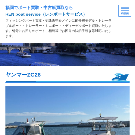
福岡でボート買取・中古艇買取なら
REN boat service
（レンボートサービス）
フィッシングボート買取・委託販売をメインに船外機モデル・トレーラ
ブルボート・トレーラー・ミニボート・ディーゼルボート買取いたしま
す。処分にお困りのボート、相続等でお困りの法的手続き等対応いたし
ます。
買取案内
買取の流れ
ヤンマーZG28
よくある質問
お問い合わせ