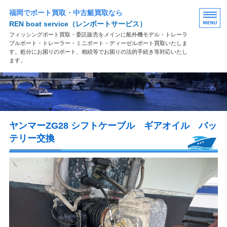
福岡でボート買取・中古艇買取なら
REN boat service
（レンボートサービス）
フィッシングボート買取・委託販売をメインに船外機モデル・トレーラ
ブルボート・トレーラー・ミニボート・ディーゼルボート買取いたしま
す。処分にお困りのボート、相続等でお困りの法的手続き等対応いたし
ます。
買取案内
買取の流れ
ヤンマーZG28 シフトケーブル ギアオイル バッ
よくある質問
テリー交換
お問い合わせ